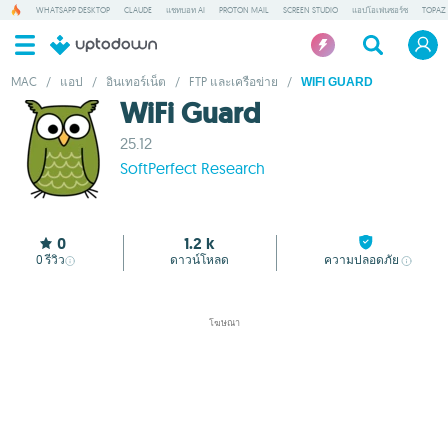
WHATSAPP DESKTOP
CLAUDE
แชทบอท AI
PROTON MAIL
SCREEN STUDIO
แอปโอเพ่นซอร์ซ
TOPAZ 
MAC
/
แอป
/
อินเทอร์เน็ต
/
FTP และเครือข่าย
/
WIFI GUARD
WiFi Guard
25.12
SoftPerfect Research
0
1.2 k
0
รีวิว
ดาวน์โหลด
ความปลอดภัย
โฆษณา