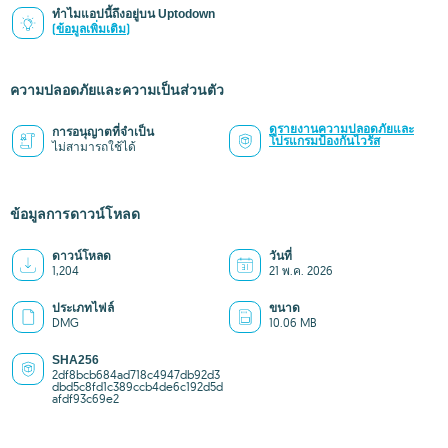
ทำไมแอปนี้ถึงอยู่บน Uptodown
(ข้อมูลเพิ่มเติม)
ความปลอดภัยและความเป็นส่วนตัว
ดูรายงานความปลอดภัยและ
การอนุญาตที่จำเป็น
โปรแกรมป้องกันไวรัส
ไม่สามารถใช้ได้
ข้อมูลการดาวน์โหลด
ดาวน์โหลด
วันที่
1,204
21 พ.ค. 2026
ประเภทไฟล์
ขนาด
DMG
10.06 MB
SHA256
2df8bcb684ad718c4947db92d3
dbd5c8fd1c389ccb4de6c192d5d
afdf93c69e2