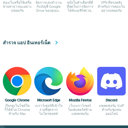
ท่องเว็บหรือใช้เครือ
จัดการและทำงาน
หนึ่งในตัวเลือกที่ดี
VPN ที่ทรงพลัง
ข่ายสาธารณะอย่าง
กับบัญชี Google
ที่สุดในการจัดการ
สำหรับการท่องเว็บ
ปลอดภัย
Drive ของคุณบน
ไฟล์บนเซิร์ฟเวอร์
อย่างปลอดภัย
Mac
FTP
สำรวจ แอป อินเทอร์เน็ต
Google Chrome
Microsoft Edge
Mozilla Firefox
Discord
เรียกดูเว็บไซต์ใด
เบราว์เซอร์ที่เข้าใจ
เว็บเบราว์เซอร์
แพลตฟอร์ม VoIP
ก็ได้ด้วย Chrome
ง่ายที่สุดจาก
โอเพ่นซอร์สข้าม
สำหรับชุมชน
สำหรับ Mac
ไมโครซอฟต์
แพลตฟอร์ม
ออนไลน์